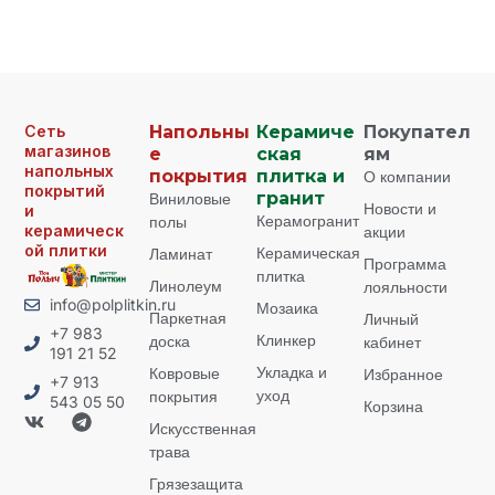
Сеть
Напольны
Керамиче
Покупател
магазинов
е
ская
ям
напольных
покрытия
плитка и
О компании
покрытий
Виниловые
гранит
Новости и
и
Керамогранит
полы
керамическ
акции
ой плитки
Керамическая
Ламинат
Программа
плитка
Линолеум
лояльности
info@polplitkin.ru
Мозаика
Паркетная
Личный
+7 983
Клинкер
доска
кабинет
191 21 52
Укладка и
Ковровые
Избранное
+7 913
уход
покрытия
543 05 50
Корзина
Искусственная
трава
Грязезащита