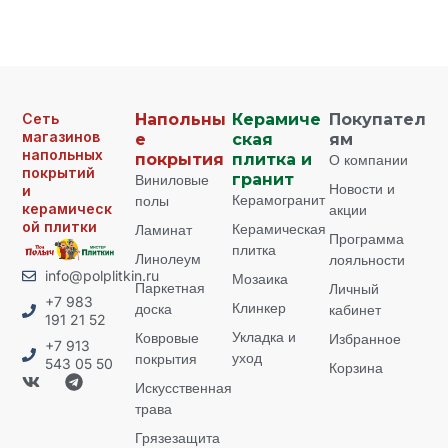
Сеть
Напольны
Керамиче
Покупател
магазинов
е
ская
ям
напольных
покрытия
плитка и
О компании
покрытий
Виниловые
гранит
Новости и
и
Керамогранит
полы
керамическ
акции
ой плитки
Керамическая
Ламинат
Программа
плитка
Линолеум
лояльности
info@polplitkin.ru
Мозаика
Паркетная
Личный
+7 983
Клинкер
доска
кабинет
191 21 52
Укладка и
Ковровые
Избранное
+7 913
уход
покрытия
543 05 50
Корзина
Искусственная
трава
Грязезащита