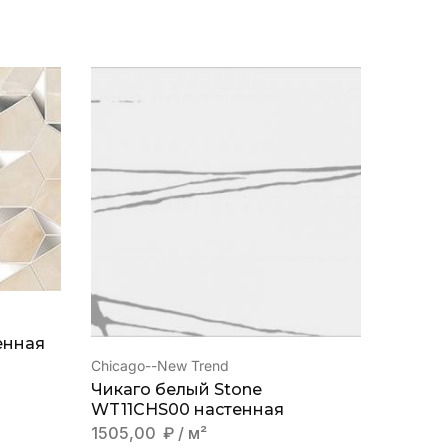
енная
Chicago--New Trend
Onice Pe
Чикаго белый Stone
Onice 
WT11CHS00 настенная
3341,
1505,00
₽
/ м²