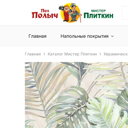
Пол
Сеть
Полыч
магазинов
и
напольных
Мистер
покрытий
Плиткин
и
Главная
Напольные покрытия
керамической
плитки
Главная
Каталог Мистер Плиткин
Керамическ