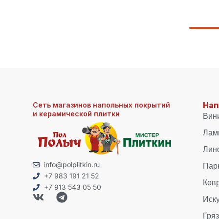
Сеть магазинов напольных покрытий
Нап
и керамической плитки
Вин
Лам
Лин
Пар
info@polplitkin.ru
+7 983 191 21 52
Ков
+7 913 543 05 50
Иск
Гря