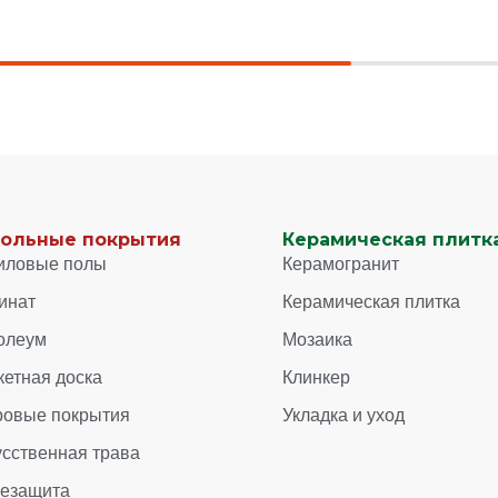
ольные покрытия
Керамическая плитка
иловые полы
Керамогранит
инат
Керамическая плитка
олеум
Мозаика
кетная доска
Клинкер
ровые покрытия
Укладка и уход
усственная трава
зезащита