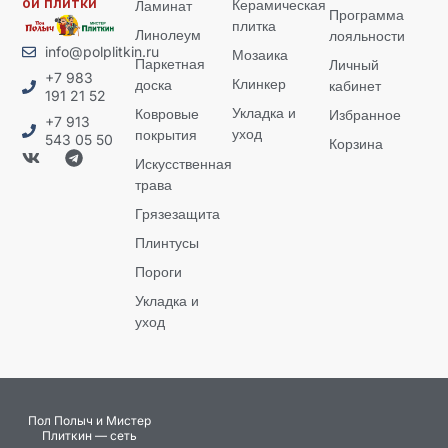
ой плитки
Керамическая
Ламинат
Программа
плитка
Линолеум
лояльности
info@polplitkin.ru
Мозаика
Паркетная
Личный
+7 983
Клинкер
доска
кабинет
191 21 52
Укладка и
Ковровые
Избранное
+7 913
уход
покрытия
543 05 50
Корзина
Искусственная
трава
Грязезащита
Плинтусы
Пороги
Укладка и
уход
Пол Полыч и Мистер
Плиткин — сеть