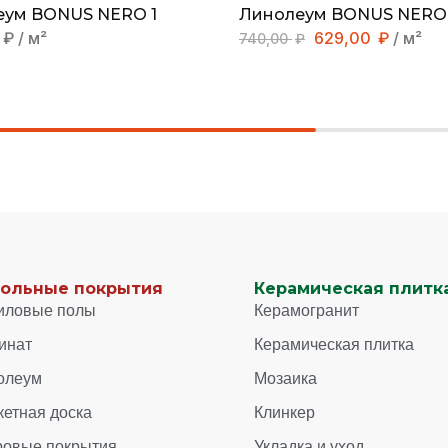
еум BONUS NERO 1
Линолеум BONUS NERO 
₽
/ м²
629,00
₽
/ м²
740,00
₽
ольные покрытия
Керамическая плитка
иловые полы
Керамогранит
инат
Керамическая плитка
олеум
Мозаика
кетная доска
Клинкер
ровые покрытия
Укладка и уход