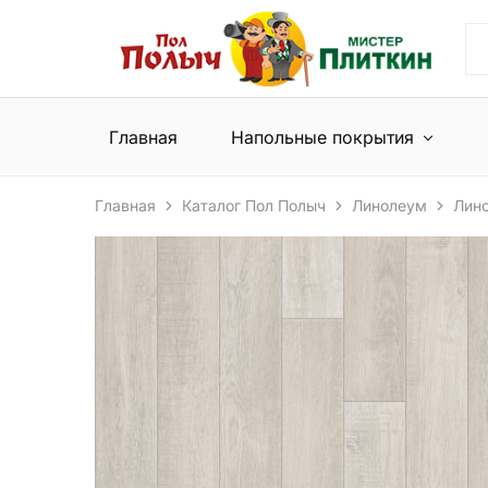
Пол
Сеть
Полыч
магазинов
и
напольных
Мистер
покрытий
Плиткин
и
Главная
Напольные покрытия
керамической
плитки
Главная
Каталог Пол Полыч
Линолеум
Лин