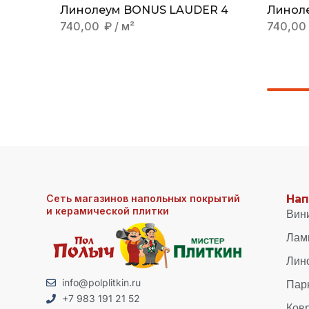
Линолеум BONUS LAUDER 4
Линол
740,00
₽
/ м²
740,00
Сеть магазинов напольных покрытий
Нап
и керамической плитки
Вин
Лам
Лин
Пар
info@polplitkin.ru
+7 983 191 21 52
Ков