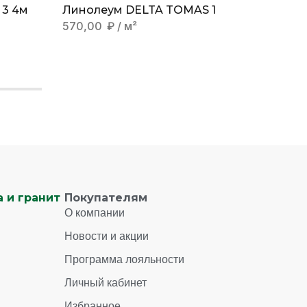
3 4м
Линолеум DELTA TOMAS 1
Линол
ATLAN
570,00
₽
/ м²
1280,
 и гранит
Покупателям
О компании
Новости и акции
Программа лояльности
Личный кабинет
Избранное