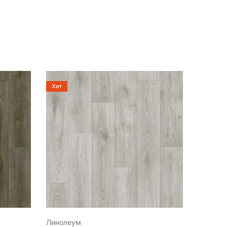
Хит
Линолеум
Линоле