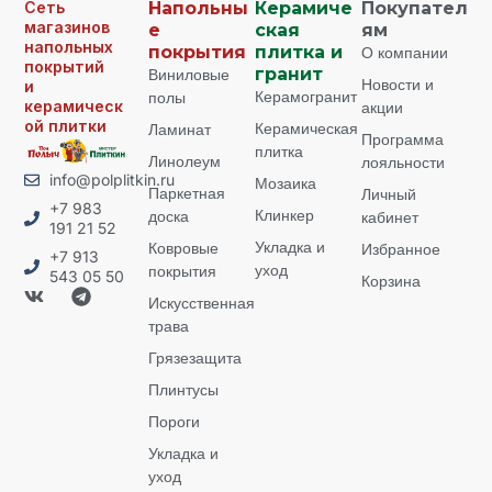
Сеть
Напольны
Керамиче
Покупател
магазинов
е
ская
ям
напольных
покрытия
плитка и
О компании
покрытий
Виниловые
гранит
Новости и
и
Керамогранит
полы
керамическ
акции
ой плитки
Керамическая
Ламинат
Программа
плитка
Линолеум
лояльности
info@polplitkin.ru
Мозаика
Паркетная
Личный
+7 983
Клинкер
доска
кабинет
191 21 52
Укладка и
Ковровые
Избранное
+7 913
уход
покрытия
543 05 50
Корзина
Искусственная
трава
Грязезащита
Плинтусы
Пороги
Укладка и
уход