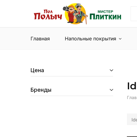
Пол
Сеть
Полыч
магазинов
и
напольных
Мистер
покрытий
Плиткин
и
Главная
Напольные покрытия
керамической
плитки
Цена
Id
Бренды
Глав
Id