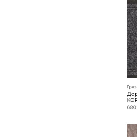
Гряз
Дор
KOR
680