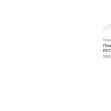
Пли
Пли
РУС
260