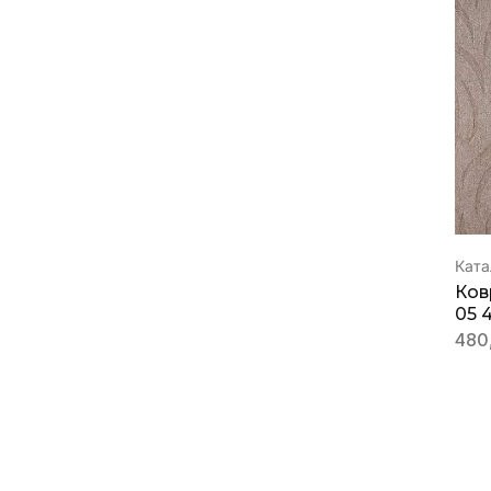
Ката
Ков
05 
480