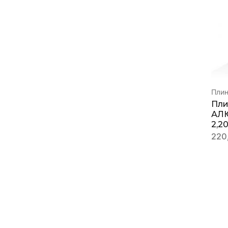
Пли
Пли
АЛ
2,2
220