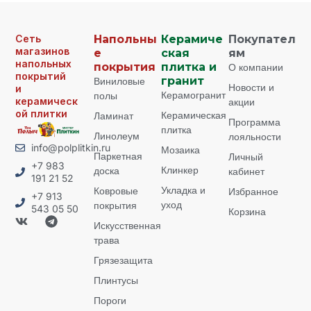
Сеть
Напольны
Керамиче
Покупател
магазинов
е
ская
ям
напольных
покрытия
плитка и
О компании
покрытий
Виниловые
гранит
Новости и
и
Керамогранит
полы
керамическ
акции
ой плитки
Керамическая
Ламинат
Программа
плитка
Линолеум
лояльности
info@polplitkin.ru
Мозаика
Паркетная
Личный
+7 983
Клинкер
доска
кабинет
191 21 52
Укладка и
Ковровые
Избранное
+7 913
уход
покрытия
543 05 50
Корзина
Искусственная
трава
Грязезащита
Плинтусы
Пороги