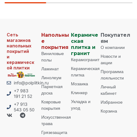
Сеть
Напольны
Керамиче
Покупател
магазинов
е
ская
ям
напольных
покрытия
плитка и
О компании
покрытий
Виниловые
гранит
Новости и
и
Керамогранит
полы
керамическ
акции
ой плитки
Керамическая
Ламинат
Программа
плитка
Линолеум
лояльности
info@polplitkin.ru
Мозаика
Паркетная
Личный
+7 983
Клинкер
доска
кабинет
191 21 52
Укладка и
Ковровые
Избранное
+7 913
уход
покрытия
543 05 50
Корзина
Искусственная
трава
Грязезащита