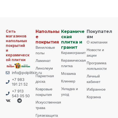
Сеть
Напольны
Керамиче
Покупател
магазинов
е
ская
ям
напольных
покрытия
плитка и
О компании
покрытий
Виниловые
гранит
Новости и
и
Керамогранит
полы
керамическ
акции
ой плитки
Керамическая
Ламинат
Программа
плитка
Линолеум
лояльности
info@polplitkin.ru
Мозаика
Паркетная
Личный
+7 983
Клинкер
доска
кабинет
191 21 52
Укладка и
Ковровые
Избранное
+7 913
уход
покрытия
543 05 50
Корзина
Искусственная
трава
Грязезащита