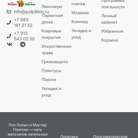
Программа
плитка
Линолеум
лояльности
info@polplitkin.ru
Мозаика
Паркетная
Личный
+7 983
Клинкер
доска
кабинет
191 21 52
Укладка и
Ковровые
Избранное
+7 913
уход
покрытия
543 05 50
Корзина
Искусственная
трава
Грязезащита
Плинтусы
Пороги
Укладка и
уход
Пол Полыч и Мистер
Плиткин — сеть
магазинов напольных
Политика
Пользовательское