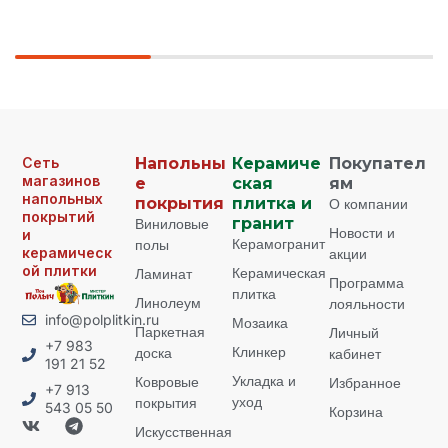
Сеть
Напольны
Керамиче
Покупател
магазинов
е
ская
ям
напольных
покрытия
плитка и
О компании
покрытий
Виниловые
гранит
Новости и
и
Керамогранит
полы
керамическ
акции
ой плитки
Керамическая
Ламинат
Программа
плитка
Линолеум
лояльности
info@polplitkin.ru
Мозаика
Паркетная
Личный
+7 983
Клинкер
доска
кабинет
191 21 52
Укладка и
Ковровые
Избранное
+7 913
уход
покрытия
543 05 50
Корзина
Искусственная