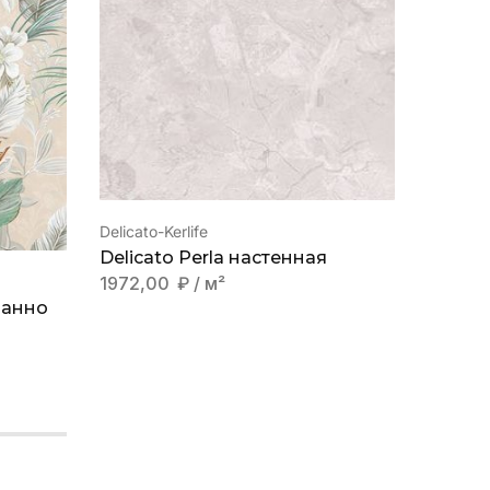
Delicato-Kerlife
Delicato Perla настенная
Onice Pe
1972,00
₽
/ м²
панно
Onice 
1972,