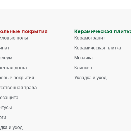
ольные покрытия
Керамическая плитка
иловые полы
Керамогранит
инат
Керамическая плитка
олеум
Мозаика
кетная доска
Клинкер
ровые покрытия
Укладка и уход
усственная трава
зезащита
нтусы
оги
дка и уход