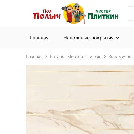
Пол
Сеть
Полыч
магазинов
и
напольных
Мистер
покрытий
Плиткин
и
Главная
Напольные покрытия
керамической
плитки
Главная
Каталог Мистер Плиткин
Керамическ