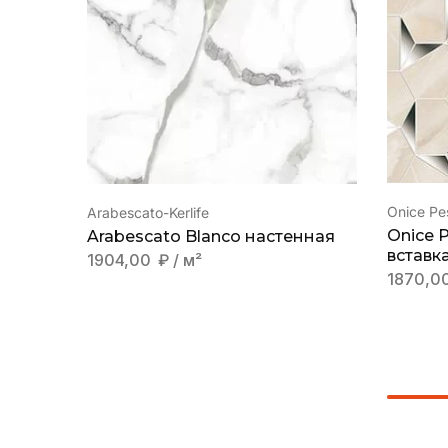
Onice Pes
Arabescato-Kerlife
Onice 
Arabescato Blanco настенная
вставк
1904,00
₽
/ м²
1870,0