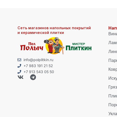
Сеть магазинов напольных покрытий
Нап
и керамической плитки
Вин
Лам
Лин
Пар
info@polplitkin.ru
+7 983 191 21 52
Ков
+7 913 543 05 50
Иск
Гря
Пли
Пор
Укла