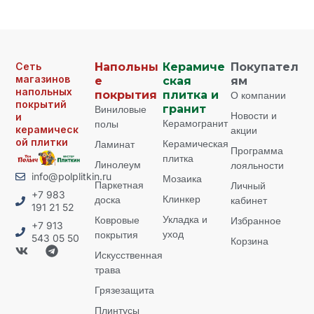
Сеть
Напольны
Керамиче
Покупател
магазинов
е
ская
ям
напольных
покрытия
плитка и
О компании
покрытий
Виниловые
гранит
Новости и
и
Керамогранит
полы
керамическ
акции
ой плитки
Керамическая
Ламинат
Программа
плитка
Линолеум
лояльности
info@polplitkin.ru
Мозаика
Паркетная
Личный
+7 983
Клинкер
доска
кабинет
191 21 52
Укладка и
Ковровые
Избранное
+7 913
уход
покрытия
543 05 50
Корзина
Искусственная
трава
Грязезащита
Плинтусы