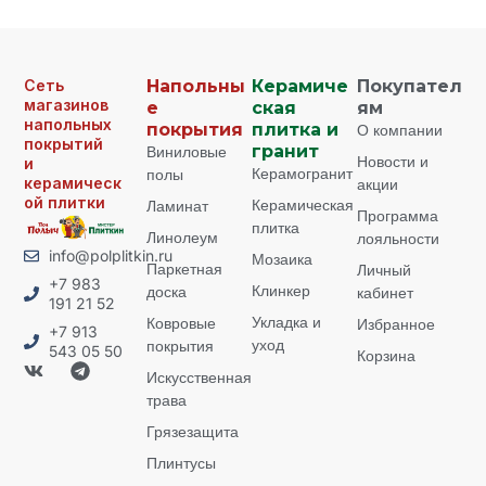
Сеть
Напольны
Керамиче
Покупател
магазинов
е
ская
ям
напольных
покрытия
плитка и
О компании
покрытий
Виниловые
гранит
Новости и
и
Керамогранит
полы
керамическ
акции
ой плитки
Керамическая
Ламинат
Программа
плитка
Линолеум
лояльности
info@polplitkin.ru
Мозаика
Паркетная
Личный
+7 983
Клинкер
доска
кабинет
191 21 52
Укладка и
Ковровые
Избранное
+7 913
уход
покрытия
543 05 50
Корзина
Искусственная
трава
Грязезащита
Плинтусы