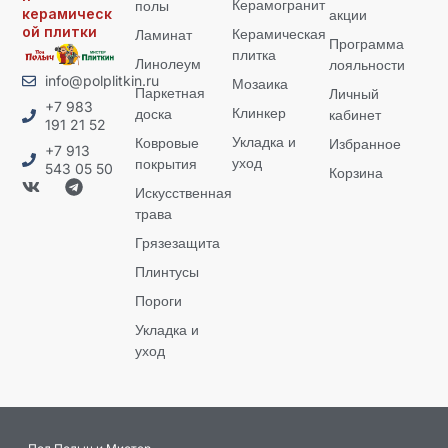
Керамогранит
полы
керамическ
акции
ой плитки
Керамическая
Ламинат
Программа
плитка
Линолеум
лояльности
info@polplitkin.ru
Мозаика
Паркетная
Личный
+7 983
Клинкер
доска
кабинет
191 21 52
Укладка и
Ковровые
Избранное
+7 913
уход
покрытия
543 05 50
Корзина
Искусственная
трава
Грязезащита
Плинтусы
Пороги
Укладка и
уход