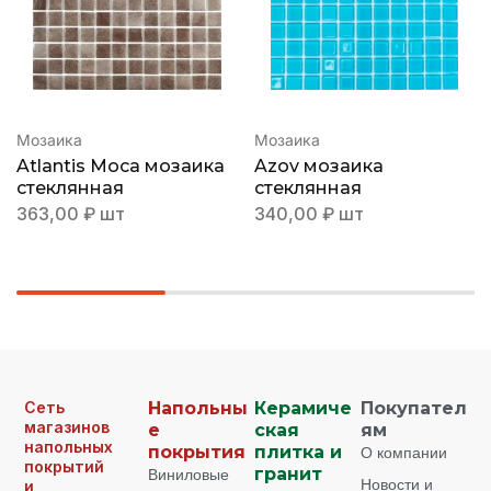
Мозаика
Мозаика
Atlantis Moca мозаика
Azov мозаика
стеклянная
стеклянная
363,00
₽
шт
340,00
₽
шт
Сеть
Напольны
Керамиче
Покупател
магазинов
е
ская
ям
напольных
покрытия
плитка и
О компании
покрытий
Виниловые
гранит
Новости и
и