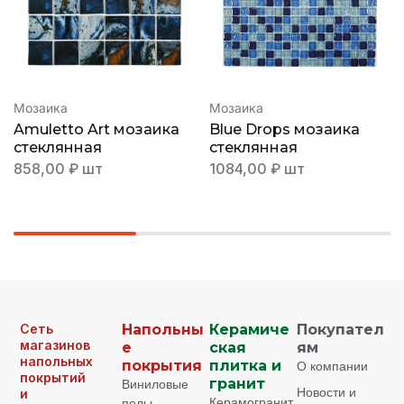
Мозаика
Мозаика
Amuletto Art мозаика
Blue Drops мозаика
стеклянная
стеклянная
858,00
₽
шт
1084,00
₽
шт
Сеть
Напольны
Керамиче
Покупател
магазинов
е
ская
ям
напольных
покрытия
плитка и
О компании
покрытий
Виниловые
гранит
Новости и
и
Керамогранит
полы