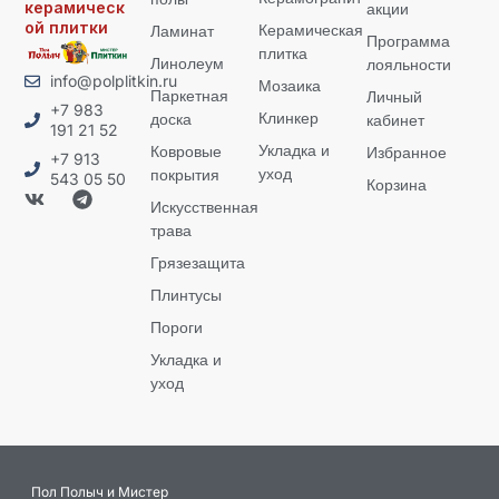
керамическ
акции
ой плитки
Керамическая
Ламинат
Программа
плитка
Линолеум
лояльности
info@polplitkin.ru
Мозаика
Паркетная
Личный
+7 983
Клинкер
доска
кабинет
191 21 52
Укладка и
Ковровые
Избранное
+7 913
уход
покрытия
543 05 50
Корзина
Искусственная
трава
Грязезащита
Плинтусы
Пороги
Укладка и
уход
Пол Полыч и Мистер