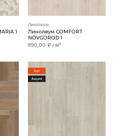
Линолеум
ARIA 1
Линолеум COMFORT
NOVGOROD 1
690,00
₽
/ м²
Хит
Акция