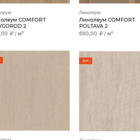
олеум
Линолеум
нолеум COMFORT
Линолеум COMFORT
VGOROD 2
POLTAVA 2
,00
₽
/ м²
690,00
₽
/ м²
Хит
олеум
Линолеум