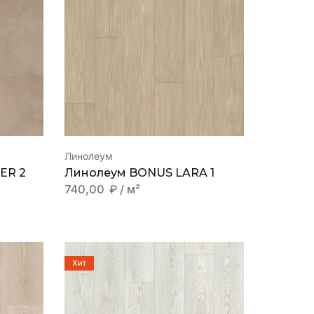
Линолеум
ER 2
Линолеум BONUS LARA 1
740,00
₽
/ м²
Хит