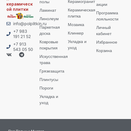
Керамогранит
полы
керамическ
акции
ой плитки
Керамическая
Ламинат
Программа
плитка
Линолеум
лояльности
info@polplitkin.ru
Мозаика
Паркетная
Личный
+7 983
Клинкер
доска
кабинет
191 21 52
Укладка и
Ковровые
Избранное
+7 913
уход
покрытия
543 05 50
Корзина
Искусственная
трава
Грязезащита
Плинтусы
Пороги
Укладка и
уход