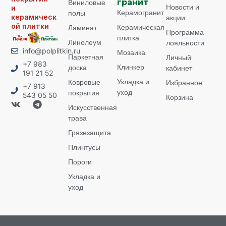
Виниловые
гранит
Новости и
и
Керамогранит
полы
керамическ
акции
ой плитки
Керамическая
Ламинат
Программа
плитка
Линолеум
лояльности
info@polplitkin.ru
Мозаика
Паркетная
Личный
+7 983
Клинкер
доска
кабинет
191 21 52
Укладка и
Ковровые
Избранное
+7 913
уход
покрытия
543 05 50
Корзина
Искусственная
трава
Грязезащита
Плинтусы
Пороги
Укладка и
уход