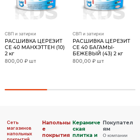
СВП и затирки
СВП и затирки
РАСШИВКА ЦЕРЕЗИТ
РАСШИВКА ЦЕРЕЗИТ
СЕ 40 МАНХЭТТЕН (10)
СЕ 40 БАГАМЫ-
2 кг
БЕЖЕВЫЙ (43) 2 кг
800,00
₽
шт
800,00
₽
шт
Сеть
Напольны
Керамиче
Покупател
магазинов
е
ская
ям
напольных
покрытия
плитка и
О компании
покрытий