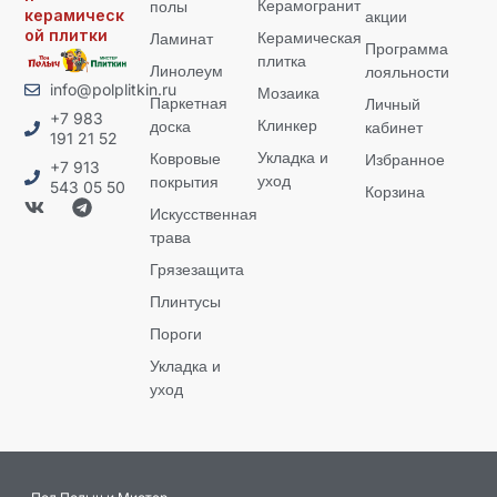
Керамогранит
полы
керамическ
акции
ой плитки
Керамическая
Ламинат
Программа
плитка
Линолеум
лояльности
info@polplitkin.ru
Мозаика
Паркетная
Личный
+7 983
Клинкер
доска
кабинет
191 21 52
Укладка и
Ковровые
Избранное
+7 913
уход
покрытия
543 05 50
Корзина
Искусственная
трава
Грязезащита
Плинтусы
Пороги
Укладка и
уход