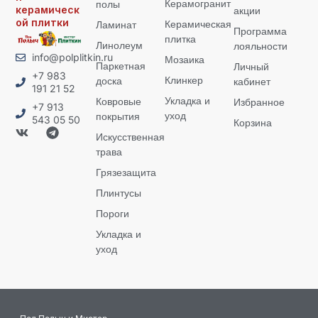
Керамогранит
полы
керамическ
акции
ой плитки
Керамическая
Ламинат
Программа
плитка
Линолеум
лояльности
info@polplitkin.ru
Мозаика
Паркетная
Личный
+7 983
Клинкер
доска
кабинет
191 21 52
Укладка и
Ковровые
Избранное
+7 913
уход
покрытия
543 05 50
Корзина
Искусственная
трава
Грязезащита
Плинтусы
Пороги
Укладка и
уход