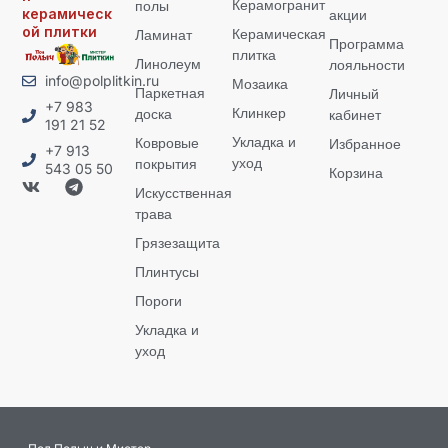
Керамогранит
полы
керамическ
акции
ой плитки
Керамическая
Ламинат
Программа
плитка
Линолеум
лояльности
info@polplitkin.ru
Мозаика
Паркетная
Личный
+7 983
Клинкер
доска
кабинет
191 21 52
Укладка и
Ковровые
Избранное
+7 913
уход
покрытия
543 05 50
Корзина
Искусственная
трава
Грязезащита
Плинтусы
Пороги
Укладка и
уход