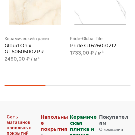
Керамический гранит
Pride-Global Tile
Gloud Onix
Pride GT6260-0212
GT60605002PR
1733,00
₽
/ м²
2490,00
₽
/ м²
Сеть
Напольны
Керамиче
Покупател
магазинов
е
ская
ям
напольных
покрытия
плитка и
О компании
покрытий