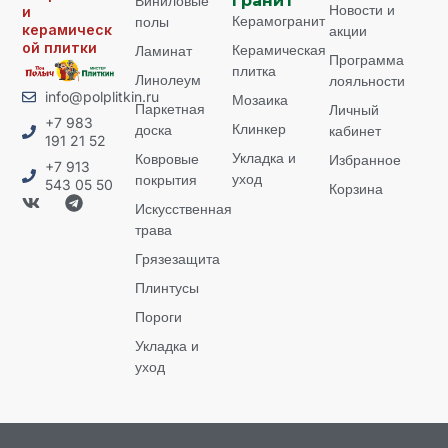
Виниловые
гранит
Новости и
и
Керамогранит
полы
керамическ
акции
ой плитки
Керамическая
Ламинат
Программа
плитка
Линолеум
лояльности
info@polplitkin.ru
Мозаика
Паркетная
Личный
+7 983
Клинкер
доска
кабинет
191 21 52
Укладка и
Ковровые
Избранное
+7 913
уход
покрытия
543 05 50
Корзина
Искусственная
трава
Грязезащита
Плинтусы
Пороги
Укладка и
уход