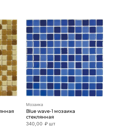
Мозаика
Мозаик
лянная
Blue wave-1 мозаика
Black 
стеклянная
стекл
340,00
₽
шт
340,0