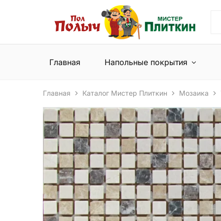
Пол
Сеть
Полыч
магазинов
и
напольных
Мистер
покрытий
Плиткин
и
Главная
Напольные покрытия
керамической
плитки
Главная
Каталог Мистер Плиткин
Мозаика