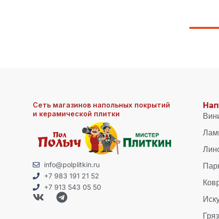
Сеть магазинов напольных покрытий
Нап
и керамической плитки
Вин
Лам
Лин
Пар
info@polplitkin.ru
+7 983 191 21 52
Ков
+7 913 543 05 50
Иск
Гря