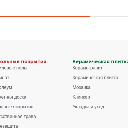
ольные покрытия
Керамическая плитка
иловые полы
Керамогранит
инат
Керамическая плитка
олеум
Мозаика
кетная доска
Клинкер
ровые покрытия
Укладка и уход
усственная трава
зезащита