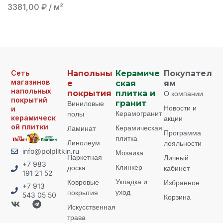
3381,00
₽
/ м²
Сеть
Напольны
Керамиче
Покупател
магазинов
е
ская
ям
напольных
покрытия
плитка и
О компании
покрытий
Виниловые
гранит
Новости и
и
Керамогранит
полы
керамическ
акции
ой плитки
Керамическая
Ламинат
Программа
плитка
Линолеум
лояльности
info@polplitkin.ru
Мозаика
Паркетная
Личный
+7 983
Клинкер
доска
кабинет
191 21 52
Укладка и
Ковровые
Избранное
+7 913
уход
покрытия
543 05 50
Корзина
Искусственная
трава