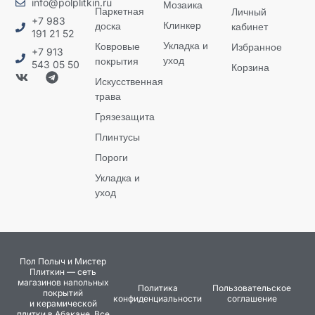
info@polplitkin.ru
Мозаика
Паркетная
Личный
+7 983
Клинкер
доска
кабинет
191 21 52
Укладка и
Ковровые
Избранное
+7 913
уход
покрытия
543 05 50
Корзина
Искусственная
трава
Грязезащита
Плинтусы
Пороги
Укладка и
уход
Пол Полыч и Мистер
Плиткин — сеть
магазинов напольных
Политика
Пользовательское
покрытий
конфиденциальности
соглашение
и керамической
плитки в Абакане. Все