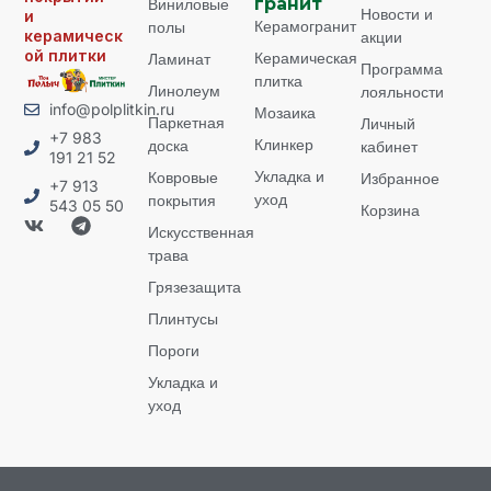
Виниловые
гранит
Новости и
и
Керамогранит
полы
керамическ
акции
ой плитки
Керамическая
Ламинат
Программа
плитка
Линолеум
лояльности
info@polplitkin.ru
Мозаика
Паркетная
Личный
+7 983
Клинкер
доска
кабинет
191 21 52
Укладка и
Ковровые
Избранное
+7 913
уход
покрытия
543 05 50
Корзина
Искусственная
трава
Грязезащита
Плинтусы
Пороги
Укладка и
уход