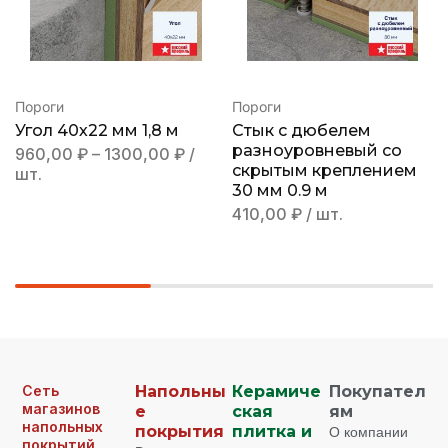
Пороги
Пороги
Угол 40х22 мм 1,8 м
Стык с дюбелем
разноуровневый со
960,00
₽
–
1300,00
₽
/
скрытым креплением
шт.
30 мм 0.9 м
410,00
₽
/ шт.
Сеть
Напольны
Керамиче
Покупател
магазинов
е
ская
ям
напольных
покрытия
плитка и
О компании
покрытий