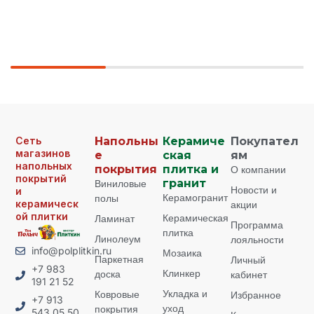
Сеть
Напольны
Керамиче
Покупател
магазинов
е
ская
ям
напольных
покрытия
плитка и
О компании
покрытий
Виниловые
гранит
Новости и
и
Керамогранит
полы
керамическ
акции
ой плитки
Керамическая
Ламинат
Программа
плитка
Линолеум
лояльности
info@polplitkin.ru
Мозаика
Паркетная
Личный
+7 983
Клинкер
доска
кабинет
191 21 52
Укладка и
Ковровые
Избранное
+7 913
уход
покрытия
543 05 50