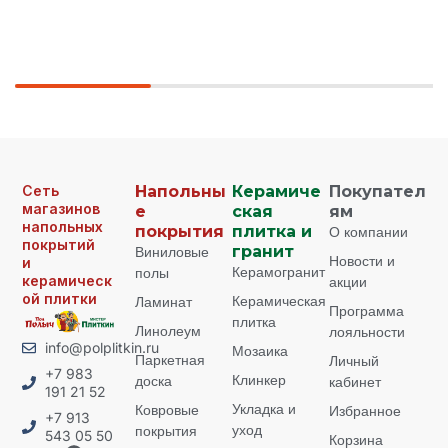
Сеть
Напольны
Керамиче
Покупател
магазинов
е
ская
ям
напольных
покрытия
плитка и
О компании
покрытий
Виниловые
гранит
Новости и
и
Керамогранит
полы
керамическ
акции
ой плитки
Керамическая
Ламинат
Программа
плитка
Линолеум
лояльности
info@polplitkin.ru
Мозаика
Паркетная
Личный
+7 983
Клинкер
доска
кабинет
191 21 52
Укладка и
Ковровые
Избранное
+7 913
уход
покрытия
543 05 50
Корзина