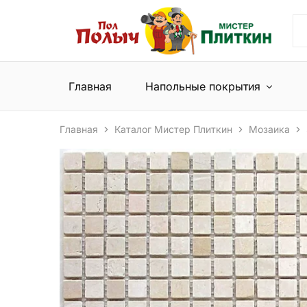
Пол
Сеть
Полыч
магазинов
и
напольных
Мистер
покрытий
Плиткин
и
Главная
Напольные покрытия
керамической
плитки
Главная
Каталог Мистер Плиткин
Мозаика