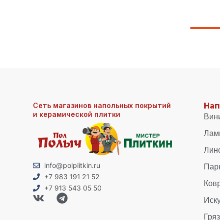
Сеть магазинов напольных покрытий
Нап
и керамической плитки
Вин
Лам
Лин
Пар
info@polplitkin.ru
+7 983 191 21 52
Ков
+7 913 543 05 50
Иск
Гря