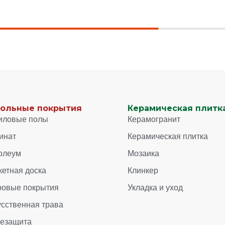
ольные покрытия
Керамическая плитка
иловые полы
Керамогранит
инат
Керамическая плитка
олеум
Мозаика
кетная доска
Клинкер
ровые покрытия
Укладка и уход
усственная трава
зезащита