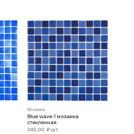
Мозаика
Мозаик
Blue wave-1 мозаика
Amulet
стеклянная
стекл
340,00
₽
шт
858,0