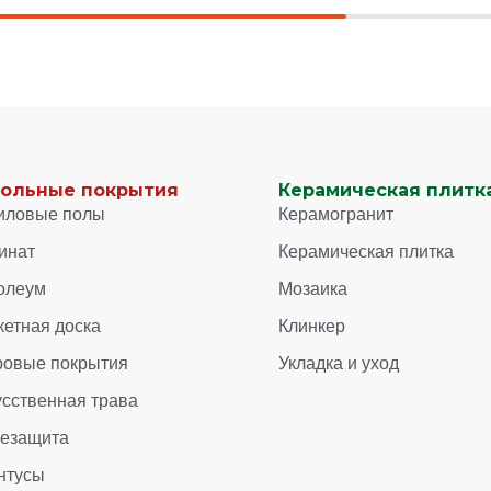
ольные покрытия
Керамическая плитка
иловые полы
Керамогранит
инат
Керамическая плитка
олеум
Мозаика
кетная доска
Клинкер
ровые покрытия
Укладка и уход
усственная трава
зезащита
нтусы