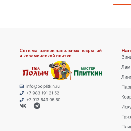
Сеть магазинов напольных покрытий
Нап
и керамической плитки
Вин
Лам
Лин
Пар
info@polplitkin.ru
+7 983 191 21 52
Ков
+7 913 543 05 50
Иск
Гря
Пли