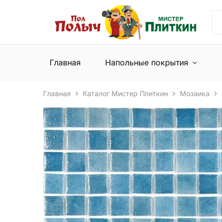
Пол
Сеть
Полыч
магазинов
и
напольных
Мистер
покрытий
Плиткин
и
Главная
Напольные покрытия
керамической
плитки
Главная
Каталог Мистер Плиткин
Мозаика