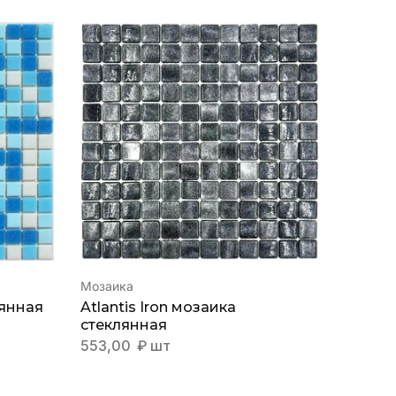
Мозаика
Мозаик
лянная
Atlantis Iron мозаика
Blue D
стеклянная
1084,
553,00
₽
шт