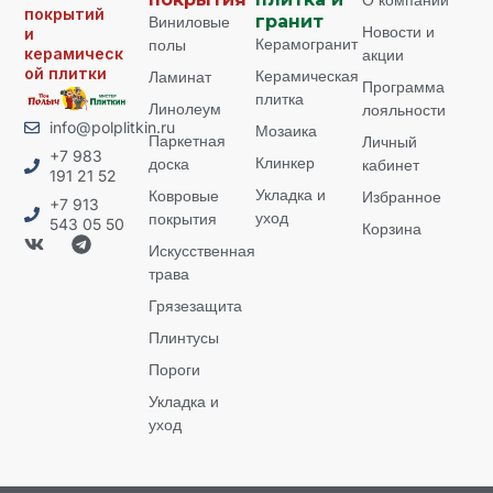
О компании
покрытий
Виниловые
гранит
Новости и
и
Керамогранит
полы
керамическ
акции
ой плитки
Керамическая
Ламинат
Программа
плитка
Линолеум
лояльности
info@polplitkin.ru
Мозаика
Паркетная
Личный
+7 983
Клинкер
доска
кабинет
191 21 52
Укладка и
Ковровые
Избранное
+7 913
уход
покрытия
543 05 50
Корзина
Искусственная
трава
Грязезащита
Плинтусы
Пороги
Укладка и
уход