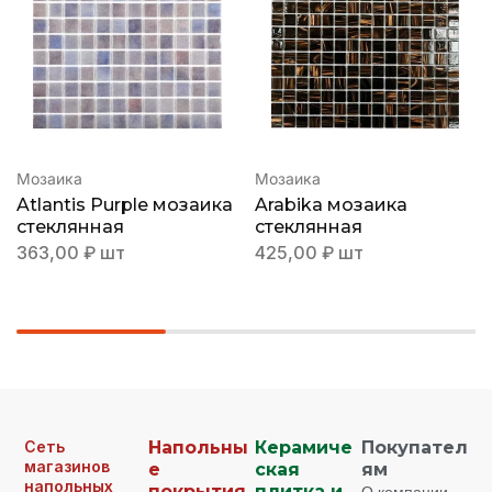
Мозаика
Мозаика
Atlantis Purple мозаика
Arabika мозаика
стеклянная
стеклянная
363,00
₽
шт
425,00
₽
шт
Сеть
Напольны
Керамиче
Покупател
магазинов
е
ская
ям
напольных
покрытия
плитка и