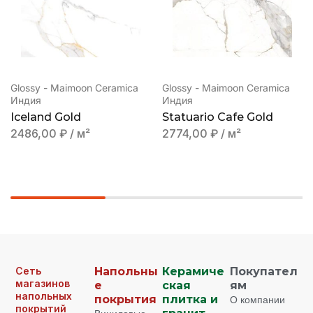
Glossy - Maimoon Ceramica
Glossy - Maimoon Ceramica
Индия
Индия
Iceland Gold
Statuario Cafe Gold
2486,00
₽
/ м²
2774,00
₽
/ м²
Сеть
Напольны
Керамиче
Покупател
магазинов
е
ская
ям
напольных
покрытия
плитка и
О компании
покрытий