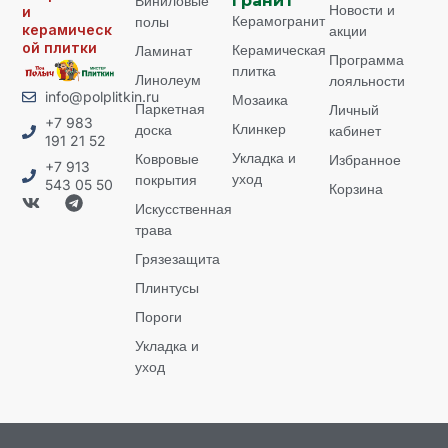
Виниловые
гранит
Новости и
и
Керамогранит
полы
керамическ
акции
ой плитки
Керамическая
Ламинат
Программа
плитка
Линолеум
лояльности
info@polplitkin.ru
Мозаика
Паркетная
Личный
+7 983
Клинкер
доска
кабинет
191 21 52
Укладка и
Ковровые
Избранное
+7 913
уход
покрытия
543 05 50
Корзина
Искусственная
трава
Грязезащита
Плинтусы
Пороги
Укладка и
уход