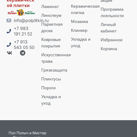
акции
ой плитки
Керамическая
Ламинат
Программа
плитка
Линолеум
лояльности
info@polplitkin.ru
Мозаика
Паркетная
Личный
+7 983
Клинкер
доска
кабинет
191 21 52
Укладка и
Ковровые
Избранное
+7 913
уход
покрытия
543 05 50
Корзина
Искусственная
трава
Грязезащита
Плинтусы
Пороги
Укладка и
уход
Пол Полыч и Мистер