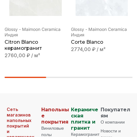
Glossy - Maimoon Ceramica
Glossy - Maimoon Ceramica
Индия
Индия
Citron Blanco
Corte Blanco
керамогранит
2774,00
₽
/ м²
2760,00
₽
/ м²
Сеть
Напольны
Керамиче
Покупател
магазинов
е
ская
ям
напольных
покрытия
плитка и
О компании
покрытий
Виниловые
гранит
Новости и
и
Керамогранит
полы
керамическ