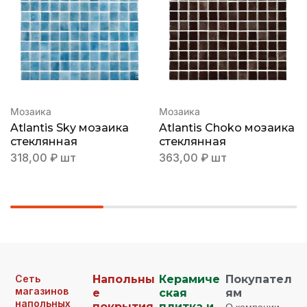
Мозаика
Мозаика
Atlantis Sky мозаика
Atlantis Choko мозаика
стеклянная
стеклянная
318,00
₽
шт
363,00
₽
шт
Сеть
Напольны
Керамиче
Покупател
магазинов
е
ская
ям
напольных
покрытия
плитка и