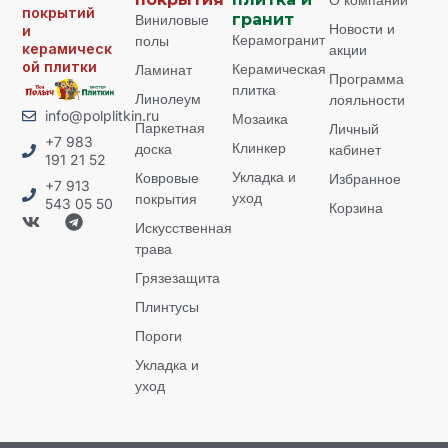
О компании
покрытий
Виниловые
гранит
Новости и
и
Керамогранит
полы
керамическ
акции
ой плитки
Керамическая
Ламинат
Программа
плитка
Линолеум
лояльности
info@polplitkin.ru
Мозаика
Паркетная
Личный
+7 983
Клинкер
доска
кабинет
191 21 52
Укладка и
Ковровые
Избранное
+7 913
уход
покрытия
543 05 50
Корзина
Искусственная
трава
Грязезащита
Плинтусы
Пороги
Укладка и
уход