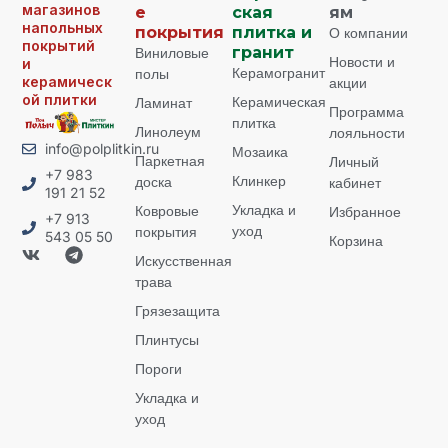
магазинов
е
ская
ям
напольных
покрытия
плитка и
О компании
покрытий
Виниловые
гранит
Новости и
и
Керамогранит
полы
керамическ
акции
ой плитки
Керамическая
Ламинат
Программа
плитка
Линолеум
лояльности
info@polplitkin.ru
Мозаика
Паркетная
Личный
+7 983
Клинкер
доска
кабинет
191 21 52
Укладка и
Ковровые
Избранное
+7 913
уход
покрытия
543 05 50
Корзина
Искусственная
трава
Грязезащита
Плинтусы
Пороги
Укладка и
уход