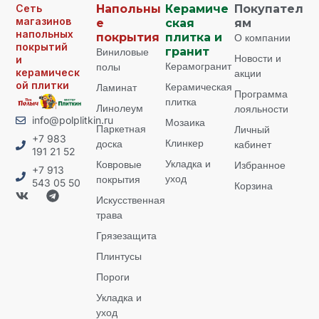
Сеть
Напольны
Керамиче
Покупател
магазинов
е
ская
ям
напольных
покрытия
плитка и
О компании
покрытий
Виниловые
гранит
Новости и
и
Керамогранит
полы
керамическ
акции
ой плитки
Керамическая
Ламинат
Программа
плитка
Линолеум
лояльности
info@polplitkin.ru
Мозаика
Паркетная
Личный
+7 983
Клинкер
доска
кабинет
191 21 52
Укладка и
Ковровые
Избранное
+7 913
уход
покрытия
543 05 50
Корзина
Искусственная
трава
Грязезащита
Плинтусы
Пороги
Укладка и
уход