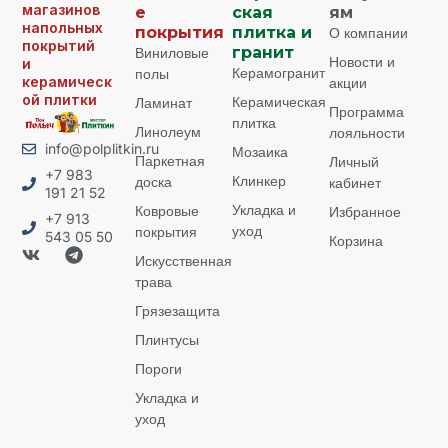
магазинов
е
ская
ям
напольных
покрытия
плитка и
О компании
покрытий
Виниловые
гранит
Новости и
и
Керамогранит
полы
керамическ
акции
ой плитки
Керамическая
Ламинат
Программа
плитка
Линолеум
лояльности
info@polplitkin.ru
Мозаика
Паркетная
Личный
+7 983
Клинкер
доска
кабинет
191 21 52
Укладка и
Ковровые
Избранное
+7 913
уход
покрытия
543 05 50
Корзина
Искусственная
трава
Грязезащита
Плинтусы
Пороги
Укладка и
уход