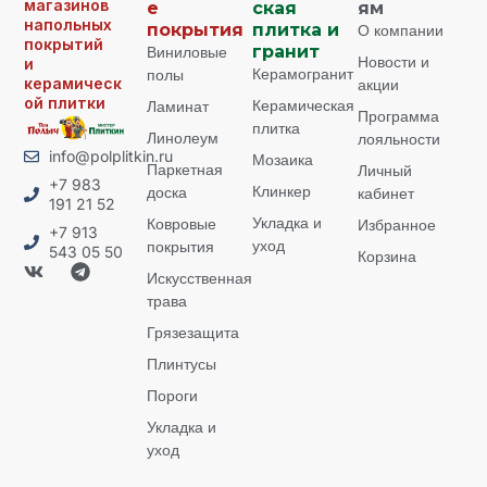
магазинов
е
ская
ям
напольных
покрытия
плитка и
О компании
покрытий
Виниловые
гранит
Новости и
и
Керамогранит
полы
керамическ
акции
ой плитки
Керамическая
Ламинат
Программа
плитка
Линолеум
лояльности
info@polplitkin.ru
Мозаика
Паркетная
Личный
+7 983
Клинкер
доска
кабинет
191 21 52
Укладка и
Ковровые
Избранное
+7 913
уход
покрытия
543 05 50
Корзина
Искусственная
трава
Грязезащита
Плинтусы
Пороги
Укладка и
уход