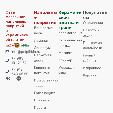
Сеть
Напольны
Керамиче
Покупател
магазинов
е
ская
ям
напольных
покрытия
плитка и
О компании
покрытий
Виниловые
гранит
Новости и
и
Керамогранит
полы
керамическ
акции
ой плитки
Керамическая
Ламинат
Программа
плитка
Линолеум
лояльности
info@polplitkin.ru
Мозаика
Паркетная
Личный
+7 983
Клинкер
доска
кабинет
191 21 52
Укладка и
Ковровые
Избранное
+7 913
уход
покрытия
543 05 50
Корзина
Искусственная
трава
Грязезащита
Плинтусы
Пороги