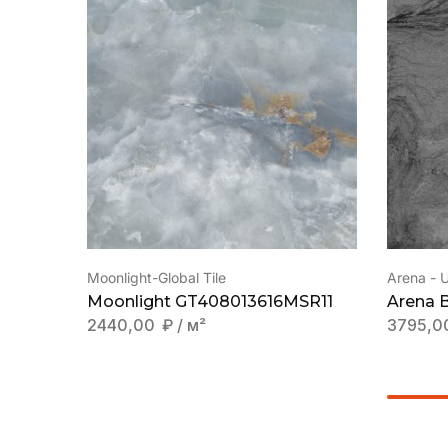
Moonlight-Global Tile
Arena - 
Moonlight GT408013616MSR11
Arena B
2440,00
₽
/ м²
3795,0