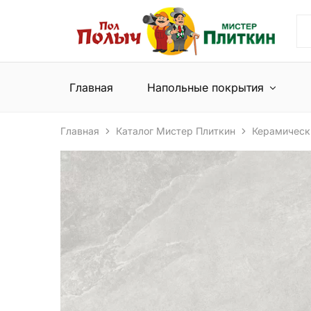
Пол
Сеть
Полыч
магазинов
и
напольных
Мистер
покрытий
Плиткин
и
Главная
Напольные покрытия
керамической
плитки
Главная
Каталог Мистер Плиткин
Керамическ