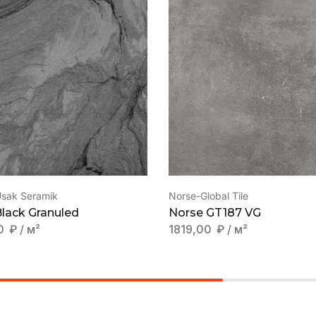
Usak Seramik
Norse-Global Tile
lack Granuled
Norse GT187 VG
0
₽
/ м²
1819,00
₽
/ м²