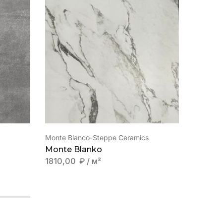
Monte Blanco-Steppe Ceramics
Norse-Gl
Monte Blanko
Norse 
1810,00
₽
/ м²
1819,0