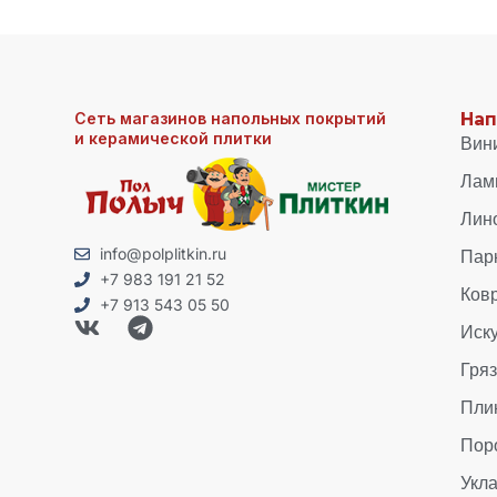
Сеть магазинов напольных покрытий
Нап
и керамической плитки
Вин
Лам
Лин
Пар
info@polplitkin.ru
+7 983 191 21 52
Ков
+7 913 543 05 50
Иск
Гря
Пли
Пор
Укла