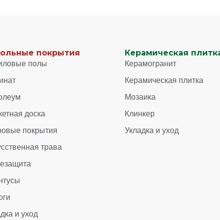
ольные покрытия
Керамическая плитка
иловые полы
Керамогранит
инат
Керамическая плитка
олеум
Мозаика
кетная доска
Клинкер
ровые покрытия
Укладка и уход
усственная трава
зезащита
нтусы
оги
дка и уход