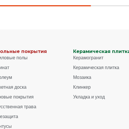
ольные покрытия
Керамическая плитка
иловые полы
Керамогранит
инат
Керамическая плитка
олеум
Мозаика
кетная доска
Клинкер
ровые покрытия
Укладка и уход
усственная трава
зезащита
нтусы