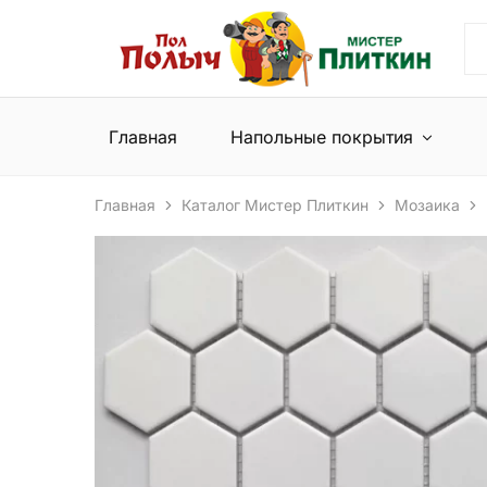
Пол
Сеть
Полыч
магазинов
и
напольных
Мистер
покрытий
Плиткин
и
Главная
Напольные покрытия
керамической
плитки
Главная
Каталог Мистер Плиткин
Мозаика