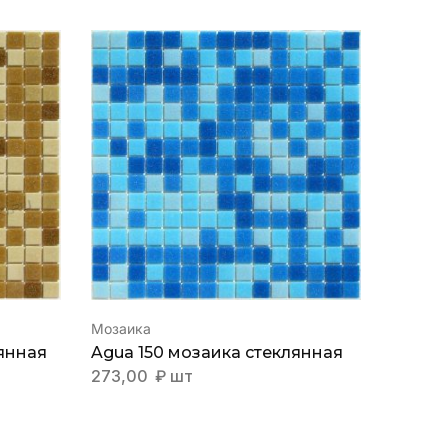
Мозаика
Мозаик
янная
Agua 150 мозаика стеклянная
Amulet
стекл
273,00
₽
шт
858,0