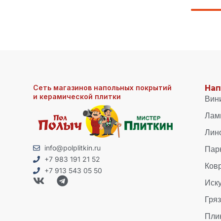
Сеть магазинов напольных покрытий
Нап
и керамической плитки
Вин
Лам
Лин
Пар
info@polplitkin.ru
+7 983 191 21 52
Ков
+7 913 543 05 50
Иск
Гря
Пли