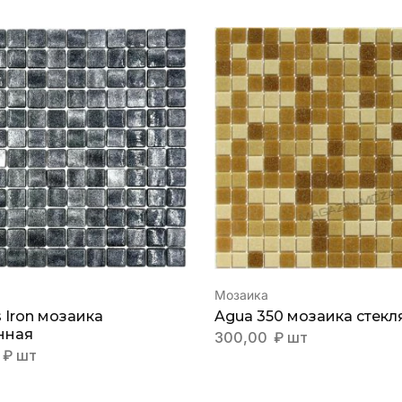
Мозаика
s Iron мозаика
Agua 350 мозаика стекл
нная
300,00
₽
шт
₽
шт