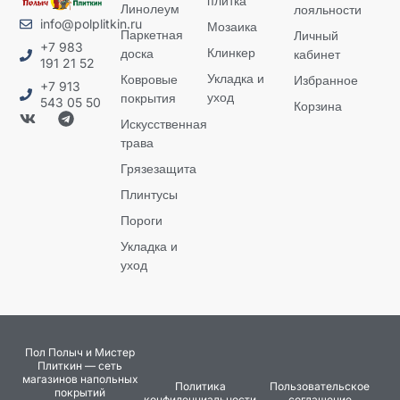
плитка
Линолеум
лояльности
info@polplitkin.ru
Мозаика
Паркетная
Личный
+7 983
Клинкер
доска
кабинет
191 21 52
Укладка и
Ковровые
Избранное
+7 913
уход
покрытия
543 05 50
Корзина
Искусственная
трава
Грязезащита
Плинтусы
Пороги
Укладка и
уход
Пол Полыч и Мистер
Плиткин — сеть
магазинов напольных
Политика
Пользовательское
покрытий
конфиденциальности
соглашение