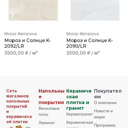
Moroz-Kerranova
Moroz-Kerranova
Мороз и Солнце K-
Мороз и Солнце K-
2092/LR
2090/LR
3500,00
₽
/ м²
3500,00
₽
/ м²
Сеть
Напольны
Керамиче
Покупател
магазинов
е
ская
ям
напольных
покрытия
плитка и
О компании
покрытий
Виниловые
гранит
Новости и
и
Керамогранит
полы
керамическ
акции
ой плитки
Керамическая
Ламинат
Программа