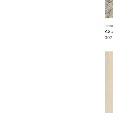
Iceb
Айс
302