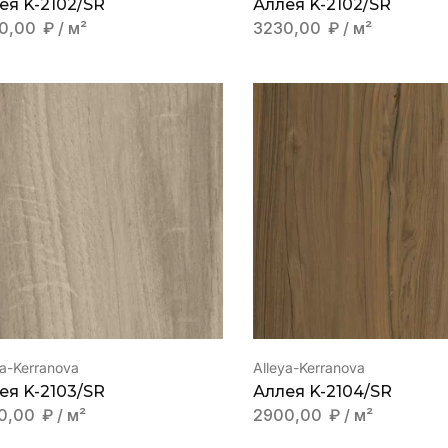
ея K-2102/SR
Аллея K-2102/SR
0,00
₽
/ м²
3230,00
₽
/ м²
ya-Kerranova
Alleya-Kerranova
ея K-2103/SR
Аллея K-2104/SR
0,00
₽
/ м²
2900,00
₽
/ м²