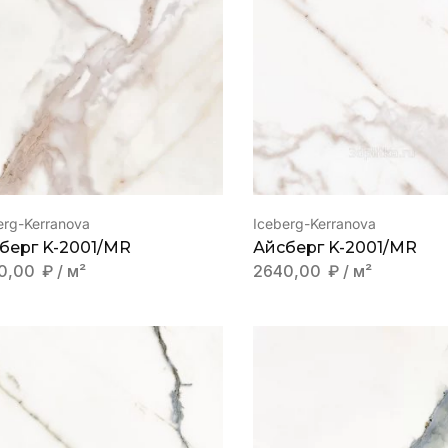
erg-Kerranova
Iceberg-Kerranova
берг K-2001/MR
Айсберг K-2001/MR
0,00
₽
/ м²
2640,00
₽
/ м²