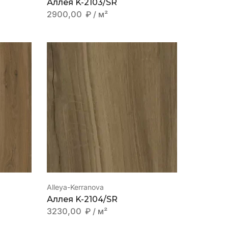
Аллея K-2103/SR
2900,00
₽
/ м²
Alleya-Kerranova
Аллея K-2104/SR
3230,00
₽
/ м²