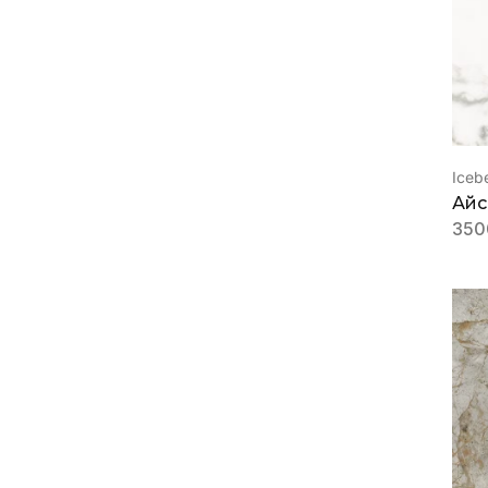
Iceb
Айс
350