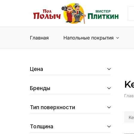
Пол
Сеть
Полыч
магазинов
и
напольных
Мистер
покрытий
Плиткин
и
Главная
Напольные покрытия
керамической
плитки
Цена
K
Бренды
Глав
Тип поверхности
Ke
Толщина