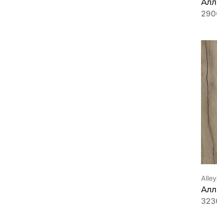
Алл
290
Alle
Алл
323