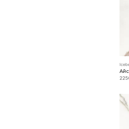
Iceb
Айс
225