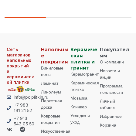
Сеть
Напольны
Керамиче
Покупател
магазинов
е
ская
ям
напольных
покрытия
плитка и
О компании
покрытий
Виниловые
гранит
Новости и
и
Керамогранит
полы
керамическ
акции
ой плитки
Керамическая
Ламинат
Программа
плитка
Линолеум
лояльности
info@polplitkin.ru
Мозаика
Паркетная
Личный
+7 983
Клинкер
доска
кабинет
191 21 52
Укладка и
Ковровые
Избранное
+7 913
уход
покрытия
543 05 50
Корзина
Искусственная