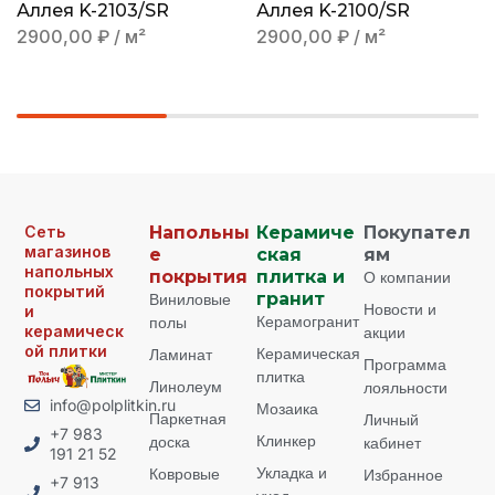
Аллея K-2103/SR
Аллея K-2100/SR
2900,00
₽
/ м²
2900,00
₽
/ м²
Сеть
Напольны
Керамиче
Покупател
магазинов
е
ская
ям
напольных
покрытия
плитка и
О компании
покрытий
Виниловые
гранит
Новости и
и
Керамогранит
полы
керамическ
акции
ой плитки
Керамическая
Ламинат
Программа
плитка
Линолеум
лояльности
info@polplitkin.ru
Мозаика
Паркетная
Личный
+7 983
Клинкер
доска
кабинет
191 21 52
Укладка и
Ковровые
Избранное
+7 913