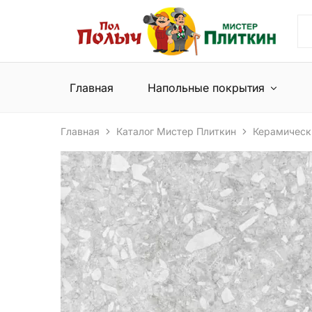
Пол
Сеть
Полыч
магазинов
и
напольных
Мистер
покрытий
Плиткин
и
Главная
Напольные покрытия
керамической
плитки
Главная
Каталог Мистер Плиткин
Керамическ