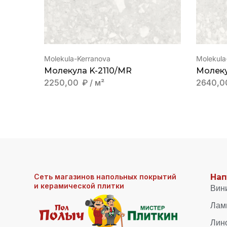
Molekula-Kerranova
Molekula
Молекула K-2110/MR
Молеку
2250,00
₽
/ м²
2640,
Сеть магазинов напольных покрытий
Нап
и керамической плитки
Вин
Лам
Лин