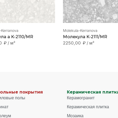
-Kerranova
Molekula-Kerranova
ла a K-2110/MR
Молекула K-2111/MR
00
₽
/ м²
2250,00
₽
/ м²
ольные покрытия
Керамическая плитка
иловые полы
Керамогранит
инат
Керамическая плитка
олеум
Мозаика