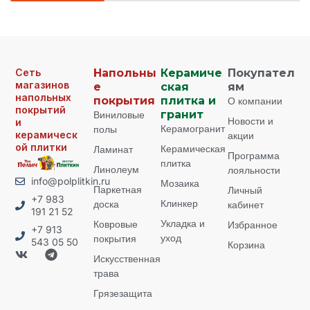
Сеть
Напольны
Керамиче
Покупател
магазинов
е
ская
ям
напольных
покрытия
плитка и
О компании
покрытий
Виниловые
гранит
Новости и
и
Керамогранит
полы
керамическ
акции
ой плитки
Керамическая
Ламинат
Программа
плитка
Линолеум
лояльности
info@polplitkin.ru
Мозаика
Паркетная
Личный
+7 983
Клинкер
доска
кабинет
191 21 52
Укладка и
Ковровые
Избранное
+7 913
уход
покрытия
543 05 50
Корзина
Искусственная
трава
Грязезащита