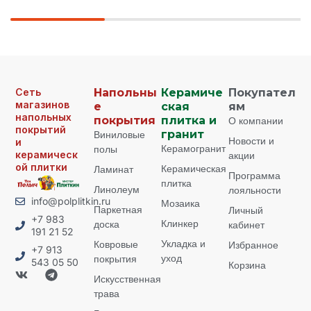
Сеть
Напольны
Керамиче
Покупател
магазинов
е
ская
ям
напольных
покрытия
плитка и
О компании
покрытий
Виниловые
гранит
Новости и
и
Керамогранит
полы
керамическ
акции
ой плитки
Керамическая
Ламинат
Программа
плитка
Линолеум
лояльности
info@polplitkin.ru
Мозаика
Паркетная
Личный
+7 983
Клинкер
доска
кабинет
191 21 52
Укладка и
Ковровые
Избранное
+7 913
уход
покрытия
543 05 50
Корзина
Искусственная
трава